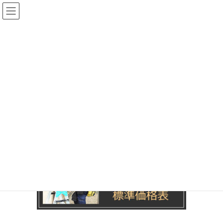
コ
ナ
ン
ビ
テ
ゲ
ン
ー
ツ
シ
メディア
へ
ョ
ス
ン
キ
に
HOME
メディア
side-banner1
ッ
移
プ
動
2020年4月20日
/ 最終更新日時 :
2020年4月20日
sun-renovate855
side-banner1